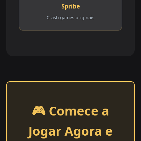
Spribe
Crash games originais
🎮 Comece a
Jogar Agora e