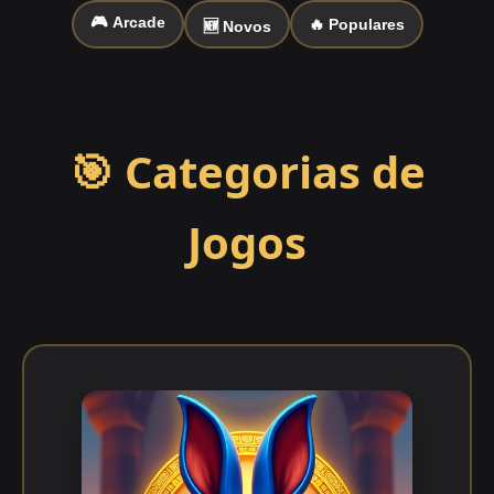
🎮 Arcade
🔥 Populares
🆕 Novos
🎯 Categorias de
Jogos