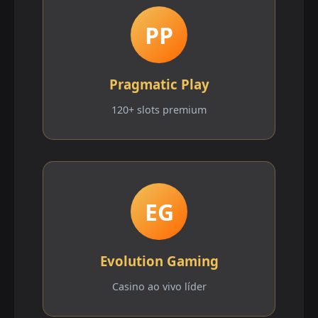
PP
Pragmatic Play
120+ slots premium
EG
Evolution Gaming
Casino ao vivo líder