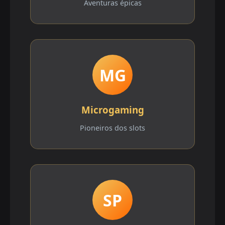
Aventuras épicas
MG
Microgaming
Pioneiros dos slots
SP