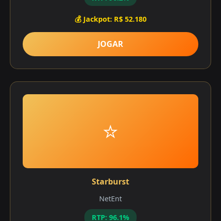
💰 Jackpot: R$ 52.180
JOGAR
⭐
Starburst
NetEnt
RTP: 96.1%