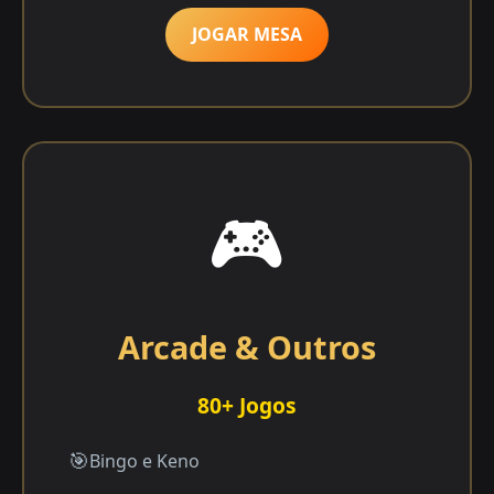
JOGAR MESA
🎮
Arcade & Outros
80+ Jogos
Bingo e Keno