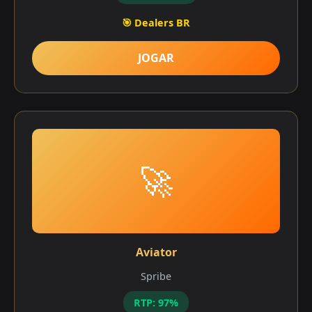
🎯 Dealers BR
JOGAR
🚀
Aviator
Spribe
RTP: 97%