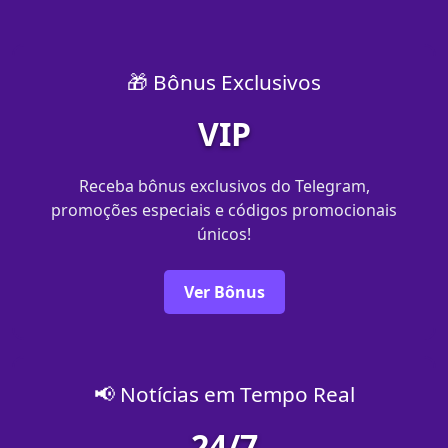
🎁 Bônus Exclusivos
VIP
Receba bônus exclusivos do Telegram,
promoções especiais e códigos promocionais
únicos!
Ver Bônus
📢 Notícias em Tempo Real
24/7