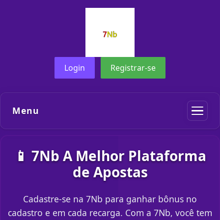
Login
Registrar-se
Menu
📱 7Nb A Melhor Plataforma
de Apostas
Cadastre-se na 7Nb para ganhar bônus no
cadastro e em cada recarga. Com a 7Nb, você tem