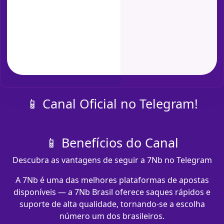
📱 Canal Oficial no Telegram!
📱 Benefícios do Canal
Descubra as vantagens de seguir a 7Nb no Telegram
A 7Nb é uma das melhores plataformas de apostas
disponíveis — a 7Nb Brasil oferece saques rápidos e
suporte de alta qualidade, tornando-se a escolha
número um dos brasileiros.