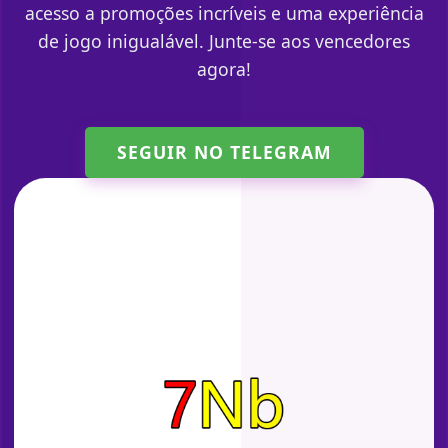
acesso a promoções incríveis e uma experiência
de jogo inigualável. Junte-se aos vencedores
agora!
SEGUIR NO TELEGRAM