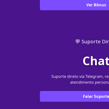
Ver Bônus
💬 Suporte Di
Cha
Suporte direto via Telegram, r
atendimento persona
Falar Suport