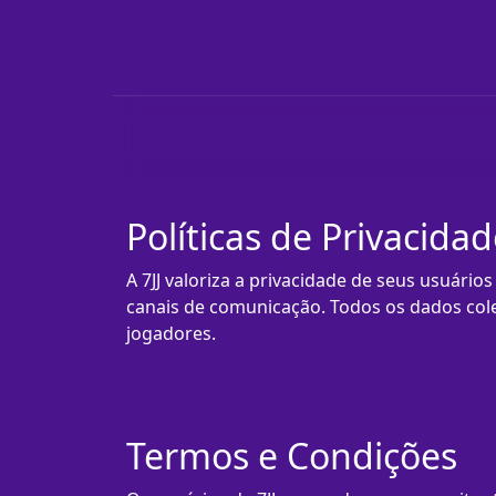
Políticas de Privacida
A 7JJ valoriza a privacidade de seus usuár
canais de comunicação. Todos os dados cole
jogadores.
Termos e Condições