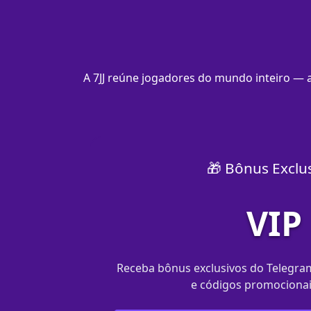
A 7JJ reúne jogadores do mundo inteiro — 
🎁 Bônus Exclu
VIP
Receba bônus exclusivos do Telegra
e códigos promocionai