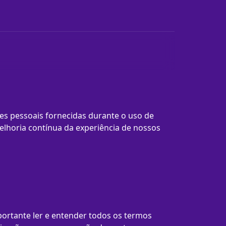
es pessoais fornecidas durante o uso de
elhoria contínua da experiência de nossos
ortante ler e entender todos os termos