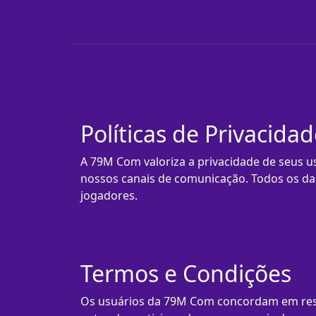
Políticas de Privacida
A 79M Com valoriza a privacidade de seus 
nossos canais de comunicação. Todos os dad
jogadores.
Termos e Condições
Os usuários da 79M Com concordam em respe