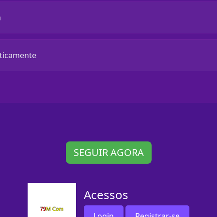
a
aticamente
SEGUIR AGORA
Acessos
Login
Registrar-se