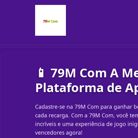
📱 79M Com A M
Plataforma de A
Cadastre-se na 79M Com para ganhar b
cada recarga. Com a 79M Com, você te
incríveis e uma experiência de jogo inig
vencedores agora!