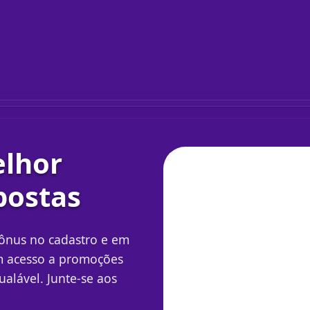
elhor
postas
ônus no cadastro e em
m acesso a promoções
ualável. Junte-se aos