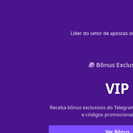
Líder do setor de apostas o
🎁 Bônus Exclu
VIP
Receba bônus exclusivos do Telegra
e códigos promocionai
Ver Bônus