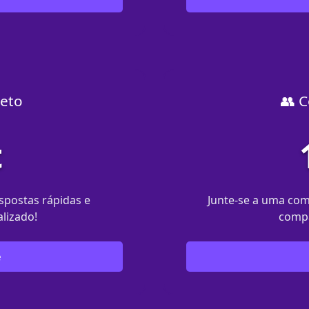
reto
👥 
t
espostas rápidas e
Junte-se a uma com
lizado!
compa
e