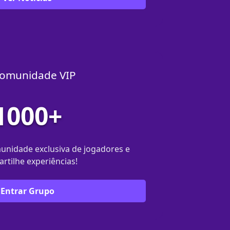
Comunidade VIP
1000+
unidade exclusiva de jogadores e
rtilhe experiências!
Entrar Grupo