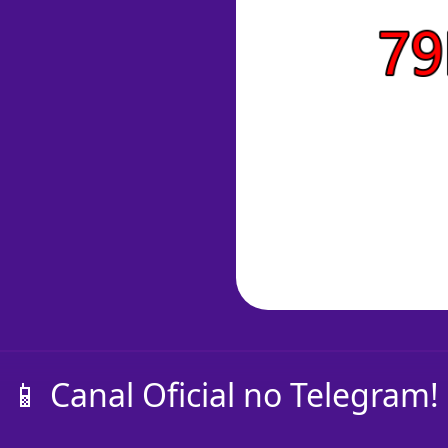
📱 Canal Oficial no Telegram!