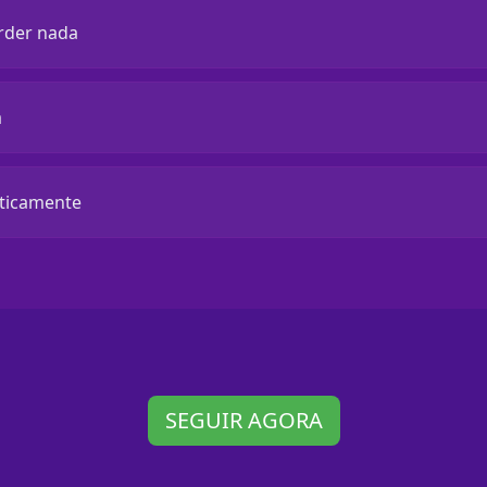
erder nada
a
aticamente
SEGUIR AGORA