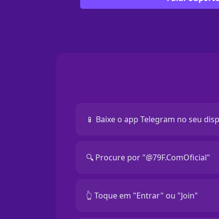
📱 Baixe o app Telegram no seu disp
🔍 Procure por "@79F.ComOficial"
👆 Toque em "Entrar" ou "Join"