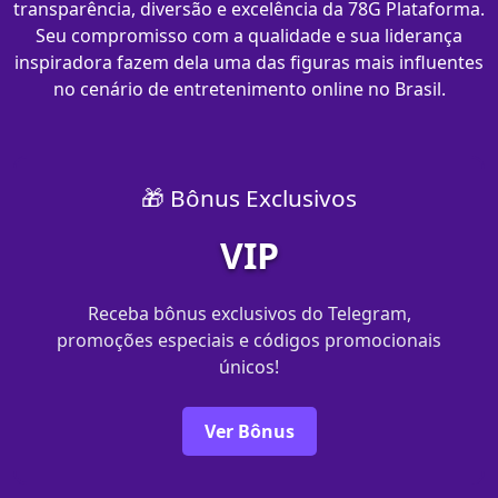
transparência, diversão e excelência da 78G Plataforma.
Seu compromisso com a qualidade e sua liderança
inspiradora fazem dela uma das figuras mais influentes
no cenário de entretenimento online no Brasil.
🎁 Bônus Exclusivos
VIP
Receba bônus exclusivos do Telegram,
promoções especiais e códigos promocionais
únicos!
Ver Bônus