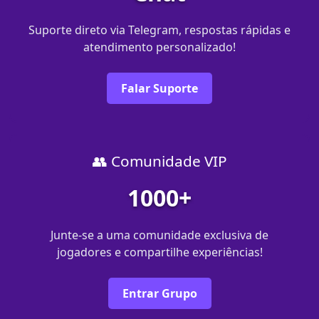
Suporte direto via Telegram, respostas rápidas e
atendimento personalizado!
Falar Suporte
👥 Comunidade VIP
1000+
Junte-se a uma comunidade exclusiva de
jogadores e compartilhe experiências!
Entrar Grupo