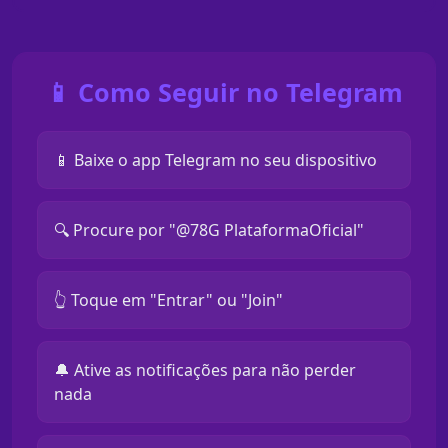
📱 Como Seguir no Telegram
📱 Baixe o app Telegram no seu dispositivo
🔍 Procure por "@78G PlataformaOficial"
👆 Toque em "Entrar" ou "Join"
🔔 Ative as notificações para não perder
nada