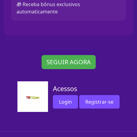
🎁 Receba bônus exclusivos
automaticamente
SEGUIR AGORA
Acessos
Login
Registrar-se