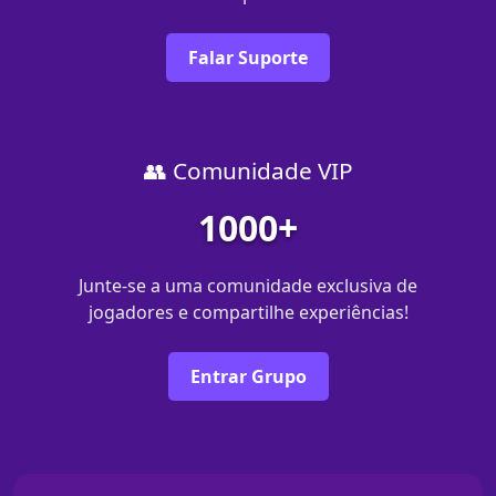
Falar Suporte
👥 Comunidade VIP
1000+
Junte-se a uma comunidade exclusiva de
jogadores e compartilhe experiências!
Entrar Grupo