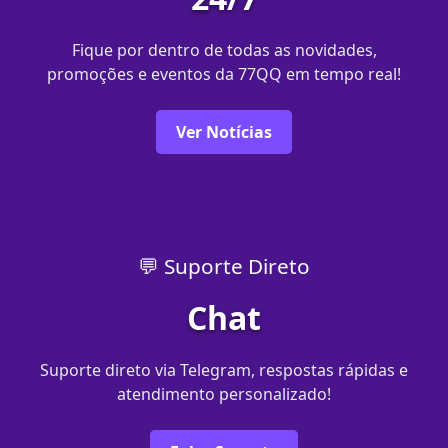
Fique por dentro de todas as novidades,
promoções e eventos da 77QQ em tempo real!
Ver Notícias
💬 Suporte Direto
Chat
Suporte direto via Telegram, respostas rápidas e
atendimento personalizado!