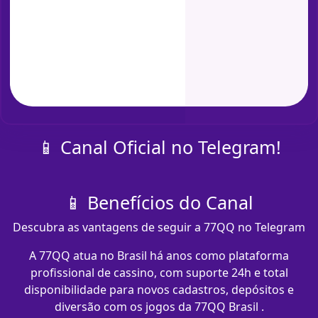
📱 Canal Oficial no Telegram!
📱 Benefícios do Canal
Descubra as vantagens de seguir a 77QQ no Telegram
A 77QQ atua no Brasil há anos como plataforma
profissional de cassino, com suporte 24h e total
disponibilidade para novos cadastros, depósitos e
diversão com os jogos da 77QQ Brasil .