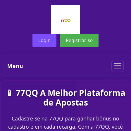
Login
Registrar-se
Menu
📱 77QQ A Melhor Plataforma
de Apostas
Cadastre-se na 77QQ para ganhar bônus no
cadastro e em cada recarga. Com a 77QQ, você