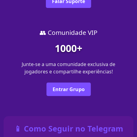
Falar Suporte
👥 Comunidade VIP
1000+
Junte-se a uma comunidade exclusiva de
jogadores e compartilhe experiências!
Entrar Grupo
📱 Como Seguir no Telegram