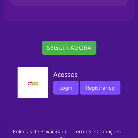
SEGUIR AGORA
Acessos
Login
Registrar-se
Políticas de Privacidade
Termos e Condições