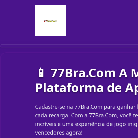
📱 77Bra.Com A 
Plataforma de A
Cadastre-se na 77Bra.Com para ganhar 
cada recarga. Com a 77Bra.Com, você t
incríveis e uma experiência de jogo inig
vencedores agora!