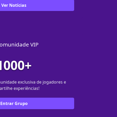
Ver Notícias
Comunidade VIP
1000+
unidade exclusiva de jogadores e
rtilhe experiências!
Entrar Grupo