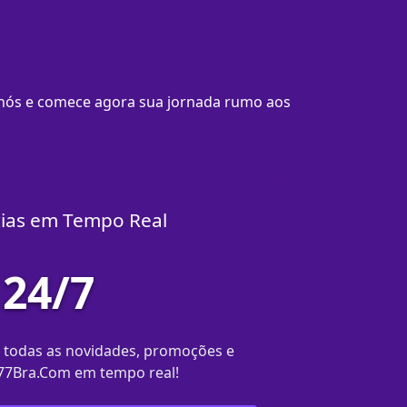
m
a nós e comece agora sua jornada rumo aos
cias em Tempo Real
24/7
e todas as novidades, promoções e
77Bra.Com em tempo real!