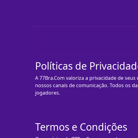
Políticas de Privacida
A 77Bra.Com valoriza a privacidade de seus
nossos canais de comunicação. Todos os dad
jogadores.
Termos e Condições