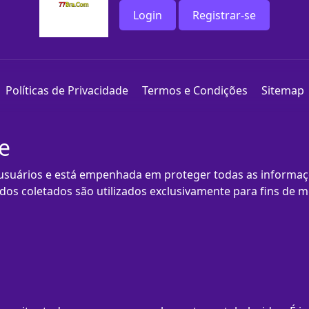
Login
Registrar-se
Políticas de Privacidade
Termos e Condições
Sitemap
de
 usuários e está empenhada em proteger todas as informaç
os coletados são utilizados exclusivamente para fins de m