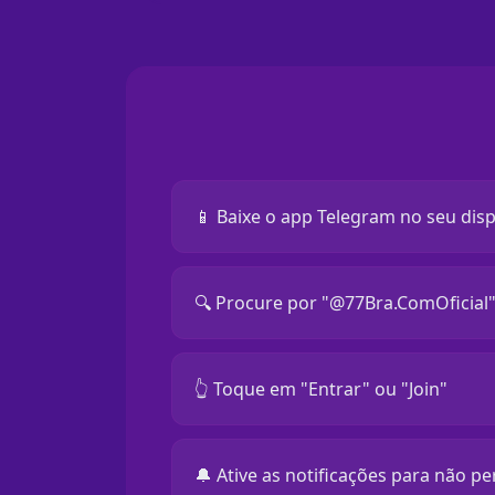
📱 Baixe o app Telegram no seu disp
🔍 Procure por "@77Bra.ComOficial
👆 Toque em "Entrar" ou "Join"
🔔 Ative as notificações para não p