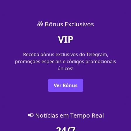
🎁 Bônus Exclusivos
VIP
Receba bônus exclusivos do Telegram,
promoções especiais e códigos promocionais
únicos!
Ver Bônus
📢 Notícias em Tempo Real
24/7