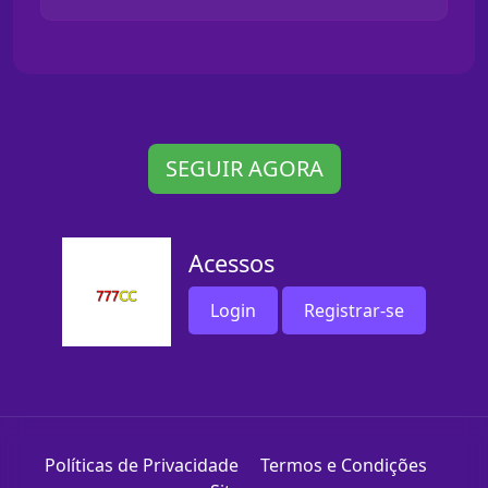
SEGUIR AGORA
Acessos
Login
Registrar-se
Políticas de Privacidade
Termos e Condições