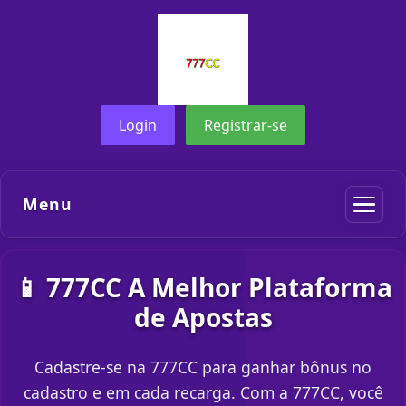
Login
Registrar-se
Menu
📱 777CC A Melhor Plataforma
de Apostas
Cadastre-se na 777CC para ganhar bônus no
cadastro e em cada recarga. Com a 777CC, você