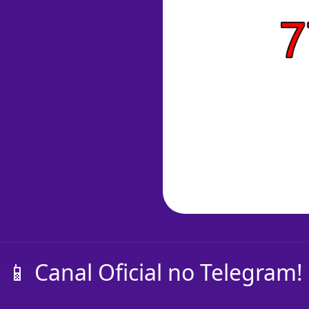
📱 Canal Oficial no Telegram!