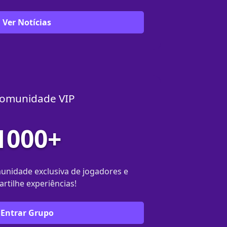
Ver Notícias
Comunidade VIP
1000+
unidade exclusiva de jogadores e
rtilhe experiências!
Entrar Grupo