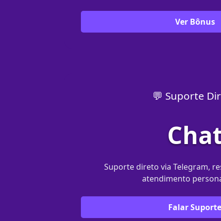
Ver Bônus
💬 Suporte Di
Cha
Suporte direto via Telegram, r
atendimento persona
Falar Suport