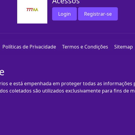
Acessos
Login
Registrar-se
Políticas de Privacidade
Termos e Condições
Sitemap
de
ários e está empenhada em proteger todas as informações 
os coletados são utilizados exclusivamente para fins de m