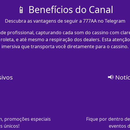
📱 Benefícios do Canal
Descubra as vantagens de seguir a 777AA no Telegram
ade profissional, capturando cada som do cassino com clar
 roleta, e até mesmo a respiração dos dealers. Esta atençã
imersiva que transporta você diretamente para o cassino.
sivos
📢 Notí
m, promoções especiais
Fique por dentro d
s únicos!
eventos d