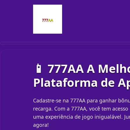
📱 777AA A Melh
Plataforma de A
Cadastre-se na 777AA para ganhar bônu
recarga. Com a 777AA, você tem acesso 
uma experiência de jogo inigualável. J
agora!