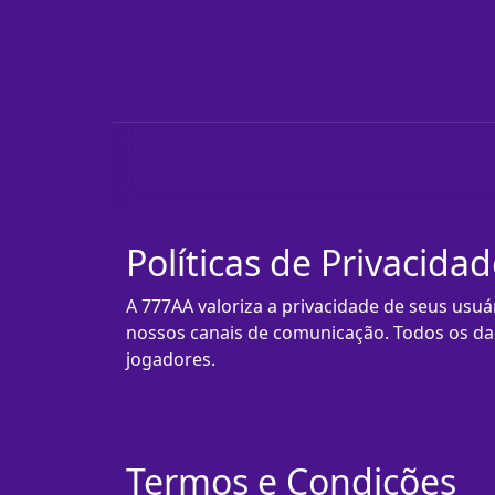
Políticas de Privacida
A 777AA valoriza a privacidade de seus usu
nossos canais de comunicação. Todos os dad
jogadores.
Termos e Condições