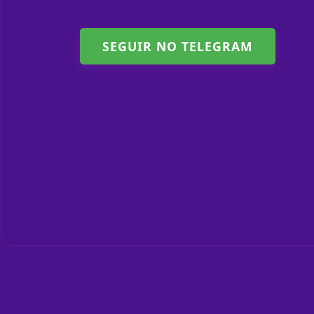
SEGUIR NO TELEGRAM