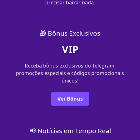
precisar baixar nada.
🎁 Bônus Exclusivos
VIP
Receba bônus exclusivos do Telegram,
promoções especiais e códigos promocionais
únicos!
Ver Bônus
📢 Notícias em Tempo Real