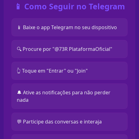
📱 Como Seguir no Telegram
📱 Baixe o app Telegram no seu dispositivo
🔍 Procure por "@73R PlataformaOficial"
👆 Toque em "Entrar" ou "Join"
🔔 Ative as notificações para não perder
nada
💬 Participe das conversas e interaja