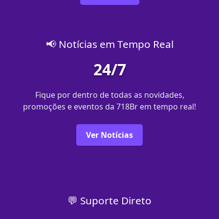
📢 Notícias em Tempo Real
24/7
Fique por dentro de todas as novidades,
promoções e eventos da 718Br em tempo real!
Ver Notícias
💬 Suporte Direto