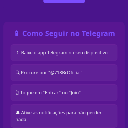
📱 Como Seguir no Telegram
📱 Baixe o app Telegram no seu dispositivo
🔍 Procure por "@718BrOficial"
👆 Toque em "Entrar" ou "Join"
🔔 Ative as notificações para não perder
nada