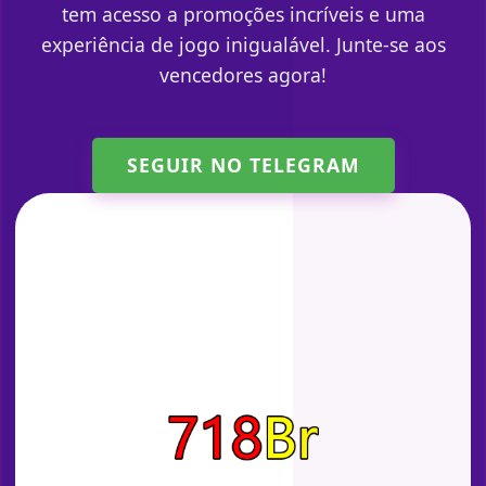
tem acesso a promoções incríveis e uma
experiência de jogo inigualável. Junte-se aos
vencedores agora!
SEGUIR NO TELEGRAM