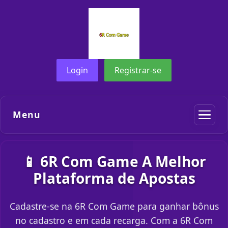
Login
Registrar-se
Menu
📱 6R Com Game A Melhor
Plataforma de Apostas
Cadastre-se na 6R Com Game para ganhar bônus
no cadastro e em cada recarga. Com a 6R Com