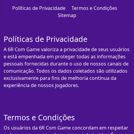
Políticas de Privacidade
Termos e Condições
Sitemap
Políticas de Privacidade
A 6R Com Game valoriza a privacidade de seus usuários
e está empenhada em proteger todas as informações
pessoais fornecidas durante o uso de nossos canais de
comunicação. Todos os dados coletados são utilizados
exclusivamente para fins de melhoria contínua da
experiência de nossos jogadores.
Termos e Condições
Os usuários da 6R Com Game concordam em respeitar