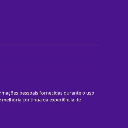
ormações pessoais fornecidas durante o uso
e melhoria contínua da experiência de