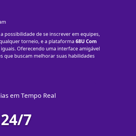
ram
 possibilidade de se inscrever em equipes,
 qualquer torneio, e a plataforma
68U Com
iguais. Oferecendo uma interface amigável
es que buscam melhorar suas habilidades
cias em Tempo Real
24/7