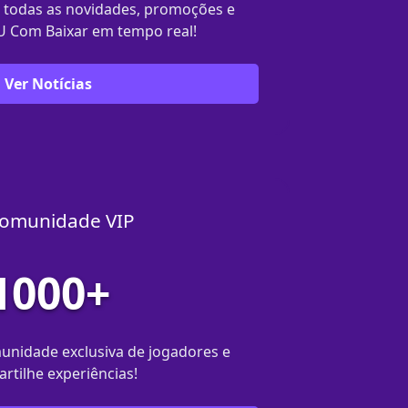
e todas as novidades, promoções e
U Com Baixar em tempo real!
Ver Notícias
Comunidade VIP
1000+
unidade exclusiva de jogadores e
rtilhe experiências!