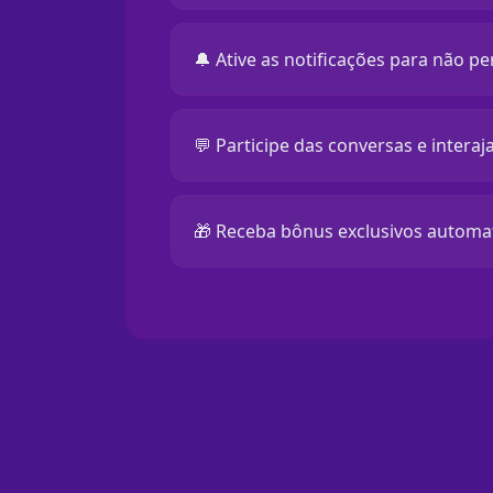
🔔 Ative as notificações para não p
💬 Participe das conversas e interaj
🎁 Receba bônus exclusivos autom