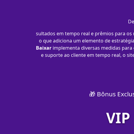
De
sultados em tempo real e prêmios para os 
o que adiciona um elemento de estratégia 
Baixar
implementa diversas medidas para g
e suporte ao cliente em tempo real, o 
🎁 Bônus Exclu
VIP