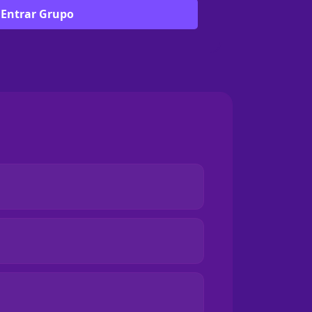
Entrar Grupo