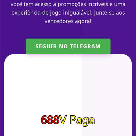
você tem acesso a promoções incríveis e uma
experiência de jogo inigualável. Junte-se aos
vencedores agora!
SEGUIR NO TELEGRAM