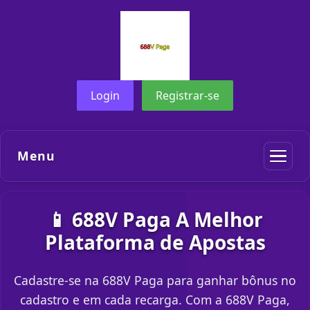
Login
Registrar-se
Menu
📱 688V Paga A Melhor
Plataforma de Apostas
Cadastre-se na 688V Paga para ganhar bônus no
cadastro e em cada recarga. Com a 688V Paga,