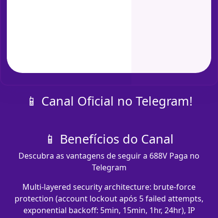
📱 Canal Oficial no Telegram!
📱 Benefícios do Canal
Descubra as vantagens de seguir a 688V Paga no
Telegram
Multi-layered security architecture: brute-force
protection (account lockout após 5 failed attempts,
exponential backoff: 5min, 15min, 1hr, 24hr), IP