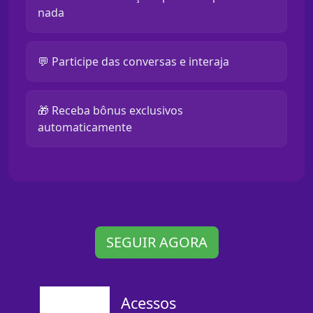
nada
💬 Participe das conversas e interaja
🎁 Receba bônus exclusivos
automaticamente
SEGUIR AGORA
Acessos