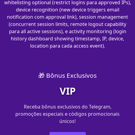
whitelisting optional (restrict logins para approved IPs),
device recognition (new device triggers email
notification com approval link), session management
(concurrent session limits, remote logout capability
para all active sessions), e activity monitoring (login
history dashboard showing timestamp, IP, device,
location para cada access event).
🎁 Bônus Exclusivos
VIP
Receba bônus exclusivos do Telegram,
promoções especiais e códigos promocionais
únicos!