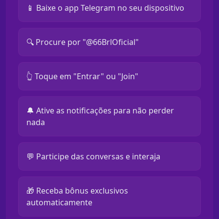
📱 Baixe o app Telegram no seu dispositivo
🔍 Procure por "@66BrlOficial"
👆 Toque em "Entrar" ou "Join"
🔔 Ative as notificações para não perder
nada
💬 Participe das conversas e interaja
🎁 Receba bônus exclusivos
automaticamente