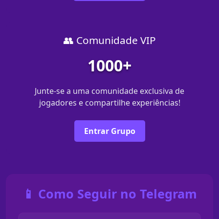
👥 Comunidade VIP
1000+
Junte-se a uma comunidade exclusiva de
jogadores e compartilhe experiências!
Entrar Grupo
📱 Como Seguir no Telegram