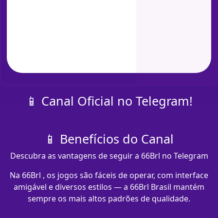
📱 Canal Oficial no Telegram!
📱 Benefícios do Canal
Descubra as vantagens de seguir a 66Brl no Telegram
Na 66Brl , os jogos são fáceis de operar, com interface
amigável e diversos estilos — a 66Brl Brasil mantém
sempre os mais altos padrões de qualidade.