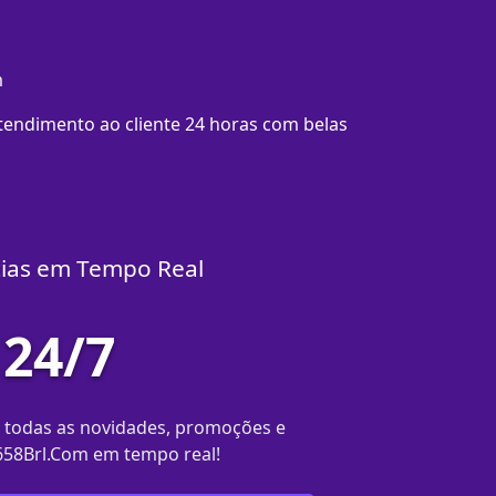
m
atendimento ao cliente 24 horas com belas
cias em Tempo Real
24/7
e todas as novidades, promoções e
658Brl.Com em tempo real!