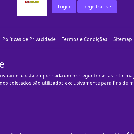
Login
Registrar-se
Políticas de Privacidade
Termos e Condições
Sitemap
de
s usuários e está empenhada em proteger todas as informa
os coletados são utilizados exclusivamente para fins de m