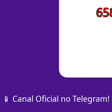
📱 Canal Oficial no Telegram!