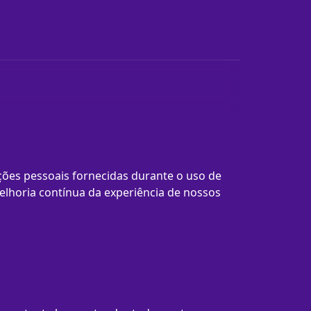
ções pessoais fornecidas durante o uso de
elhoria contínua da experiência de nossos