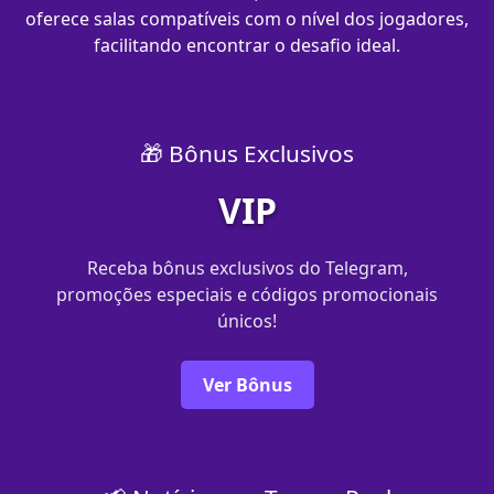
oferece salas compatíveis com o nível dos jogadores,
facilitando encontrar o desafio ideal.
🎁 Bônus Exclusivos
VIP
Receba bônus exclusivos do Telegram,
promoções especiais e códigos promocionais
únicos!
Ver Bônus