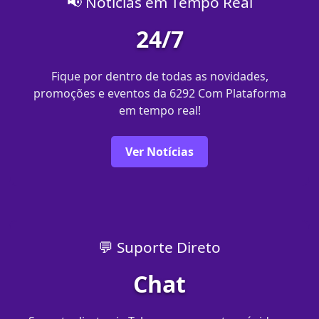
📢 Notícias em Tempo Real
24/7
Fique por dentro de todas as novidades,
promoções e eventos da 6292 Com Plataforma
em tempo real!
Ver Notícias
💬 Suporte Direto
Chat