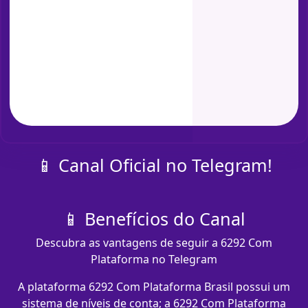
📱 Canal Oficial no Telegram!
📱 Benefícios do Canal
Descubra as vantagens de seguir a 6292 Com
Plataforma no Telegram
A plataforma 6292 Com Plataforma Brasil possui um
sistema de níveis de conta; a 6292 Com Plataforma