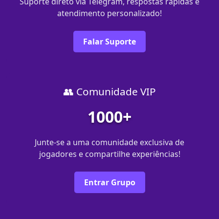
Suporte direto via Telegram, respostas rápidas e
atendimento personalizado!
Falar Suporte
👥 Comunidade VIP
1000+
Junte-se a uma comunidade exclusiva de
jogadores e compartilhe experiências!
Entrar Grupo