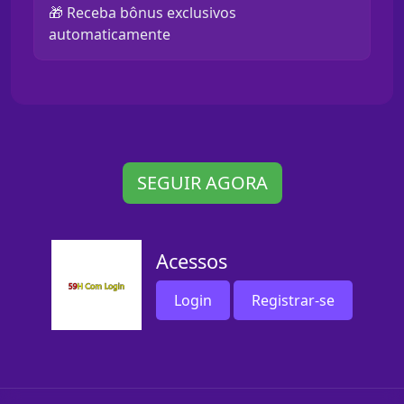
🎁 Receba bônus exclusivos
automaticamente
SEGUIR AGORA
Acessos
Login
Registrar-se