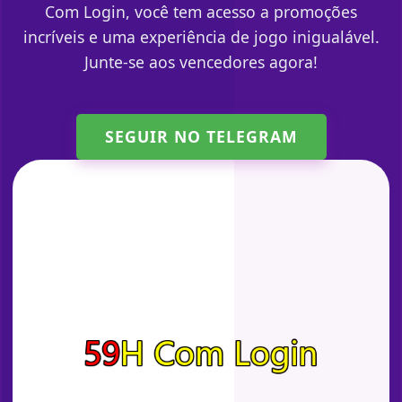
Com Login, você tem acesso a promoções
incríveis e uma experiência de jogo inigualável.
Junte-se aos vencedores agora!
SEGUIR NO TELEGRAM