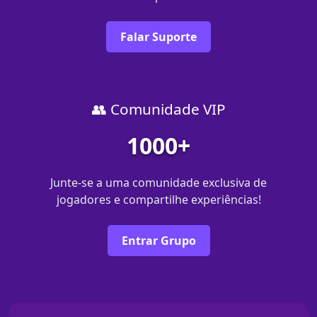
Falar Suporte
👥 Comunidade VIP
1000+
Junte-se a uma comunidade exclusiva de
jogadores e compartilhe experiências!
Entrar Grupo