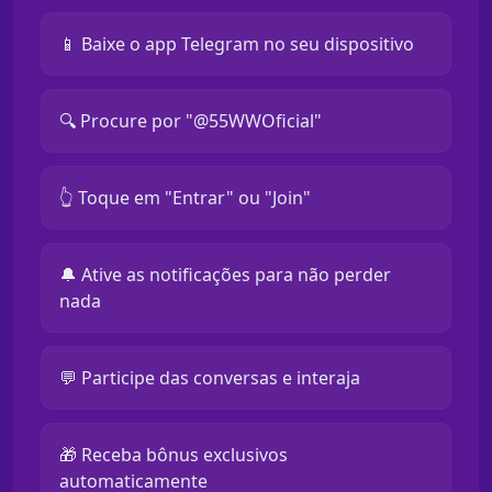
📱 Baixe o app Telegram no seu dispositivo
🔍 Procure por "@55WWOficial"
👆 Toque em "Entrar" ou "Join"
🔔 Ative as notificações para não perder
nada
💬 Participe das conversas e interaja
🎁 Receba bônus exclusivos
automaticamente