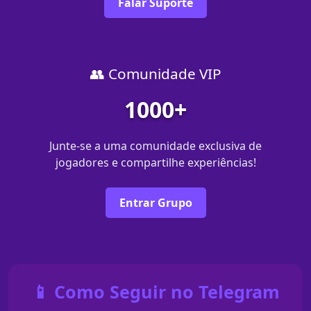
Falar Suporte
👥 Comunidade VIP
1000+
Junte-se a uma comunidade exclusiva de
jogadores e compartilhe experiências!
Entrar Grupo
📱 Como Seguir no Telegram