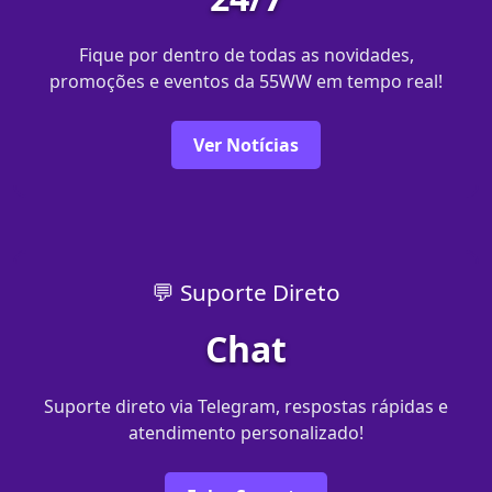
Fique por dentro de todas as novidades,
promoções e eventos da 55WW em tempo real!
Ver Notícias
💬 Suporte Direto
Chat
Suporte direto via Telegram, respostas rápidas e
atendimento personalizado!