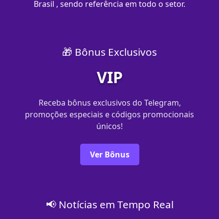
Brasil , sendo referência em todo o setor.
🎁 Bônus Exclusivos
VIP
Receba bônus exclusivos do Telegram,
promoções especiais e códigos promocionais
únicos!
Ver Bônus
📢 Notícias em Tempo Real