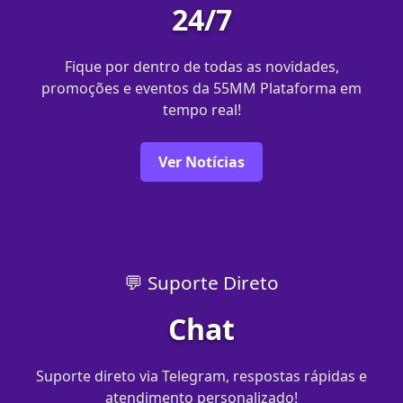
24/7
Fique por dentro de todas as novidades,
promoções e eventos da 55MM Plataforma em
tempo real!
Ver Notícias
💬 Suporte Direto
Chat
Suporte direto via Telegram, respostas rápidas e
atendimento personalizado!