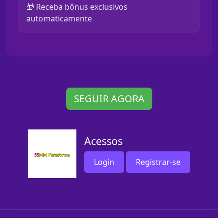
🎁 Receba bônus exclusivos
automaticamente
SEGUIR AGORA
Acessos
Login
Registrar-se