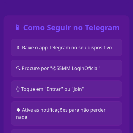
📱 Como Seguir no Telegram
📱 Baixe o app Telegram no seu dispositivo
🔍 Procure por "@55MM LoginOficial"
👆 Toque em "Entrar" ou "Join"
🔔 Ative as notificações para não perder
nada