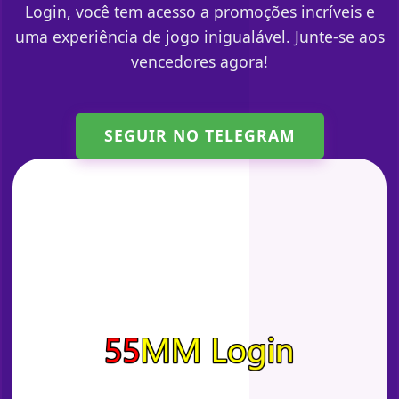
Login, você tem acesso a promoções incríveis e
uma experiência de jogo inigualável. Junte-se aos
vencedores agora!
SEGUIR NO TELEGRAM