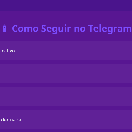
📱 Como Seguir no Telegram
ositivo
erder nada