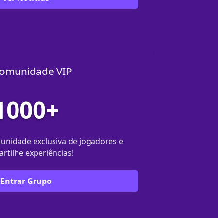
Comunidade VIP
1000+
unidade exclusiva de jogadores e
rtilhe experiências!
Entrar Grupo