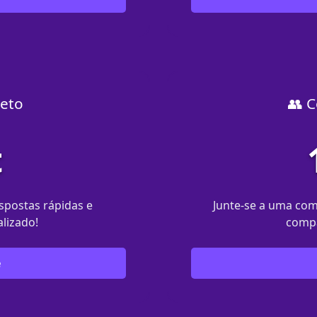
reto
👥 
t
espostas rápidas e
Junte-se a uma com
lizado!
compa
e