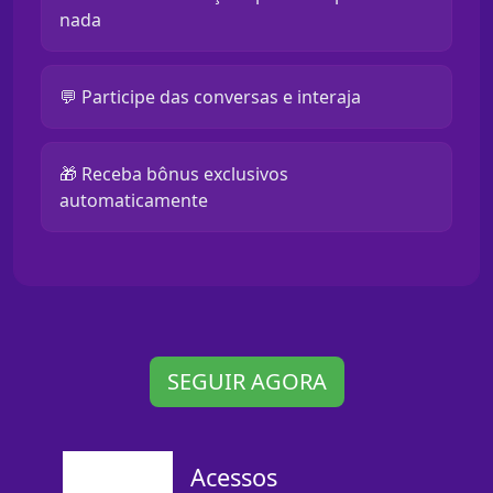
nada
💬 Participe das conversas e interaja
🎁 Receba bônus exclusivos
automaticamente
SEGUIR AGORA
Acessos