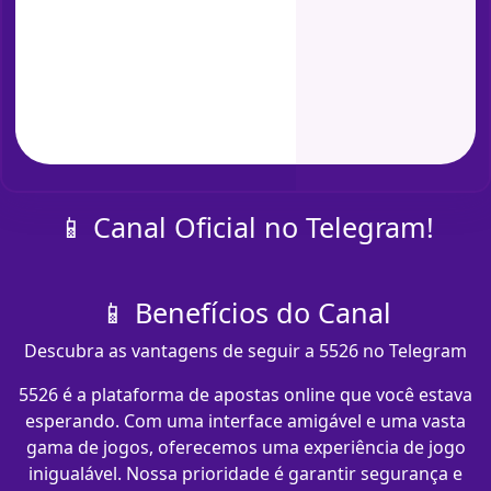
📱 Canal Oficial no Telegram!
📱 Benefícios do Canal
Descubra as vantagens de seguir a 5526 no Telegram
5526 é a plataforma de apostas online que você estava
esperando. Com uma interface amigável e uma vasta
gama de jogos, oferecemos uma experiência de jogo
inigualável. Nossa prioridade é garantir segurança e