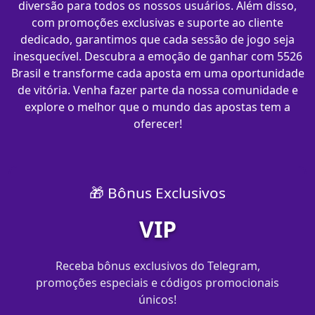
diversão para todos os nossos usuários. Além disso,
com promoções exclusivas e suporte ao cliente
dedicado, garantimos que cada sessão de jogo seja
inesquecível. Descubra a emoção de ganhar com 5526
Brasil e transforme cada aposta em uma oportunidade
de vitória. Venha fazer parte da nossa comunidade e
explore o melhor que o mundo das apostas tem a
oferecer!
🎁 Bônus Exclusivos
VIP
Receba bônus exclusivos do Telegram,
promoções especiais e códigos promocionais
únicos!