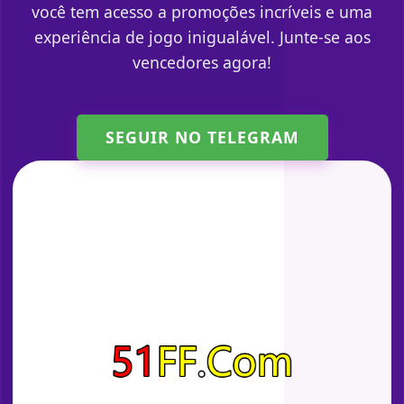
você tem acesso a promoções incríveis e uma
experiência de jogo inigualável. Junte-se aos
vencedores agora!
SEGUIR NO TELEGRAM