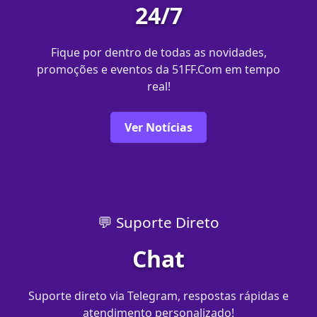
24/7
Fique por dentro de todas as novidades,
promoções e eventos da 51FF.Com em tempo
real!
Ver Notícias
💬 Suporte Direto
Chat
Suporte direto via Telegram, respostas rápidas e
atendimento personalizado!