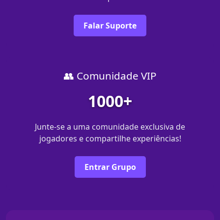
Falar Suporte
👥 Comunidade VIP
1000+
Junte-se a uma comunidade exclusiva de
jogadores e compartilhe experiências!
Entrar Grupo