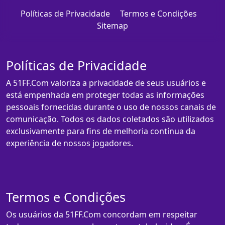
Políticas de Privacidade
Termos e Condições
Sitemap
Políticas de Privacidade
A 51FF.Com valoriza a privacidade de seus usuários e
está empenhada em proteger todas as informações
pessoais fornecidas durante o uso de nossos canais de
comunicação. Todos os dados coletados são utilizados
exclusivamente para fins de melhoria contínua da
experiência de nossos jogadores.
Termos e Condições
Os usuários da 51FF.Com concordam em respeitar