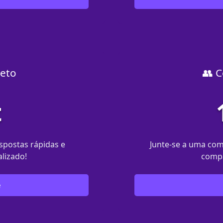
reto
👥 
t
espostas rápidas e
Junte-se a uma com
lizado!
compa
e