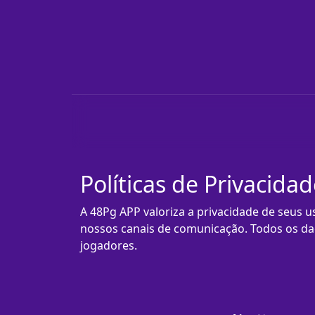
Políticas de Privacida
A 48Pg APP valoriza a privacidade de seus 
nossos canais de comunicação. Todos os dad
jogadores.