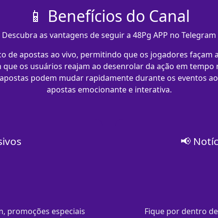
📱 Benefícios do Canal
Descubra as vantagens de seguir a 48Pg APP no Telegram
o de apostas ao vivo, permitindo que os jogadores façam 
 que os usuários reajam ao desenrolar da ação em tempo r
e apostas podem mudar rapidamente durante os eventos ao
apostas emocionante e interativa.
sivos
📢 Notí
m, promoções especiais
Fique por dentro d