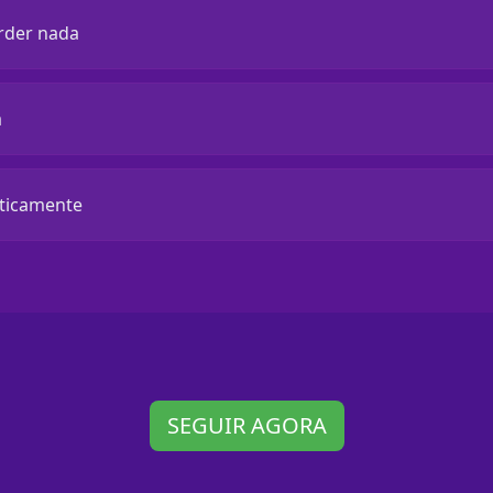
erder nada
a
aticamente
SEGUIR AGORA