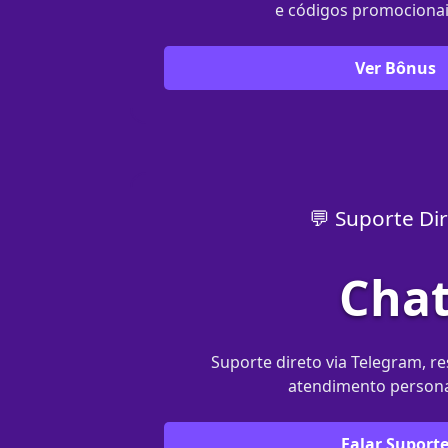
e códigos promocionai
Ver Bônus
💬 Suporte Di
Cha
Suporte direto via Telegram, r
atendimento persona
Falar Suport