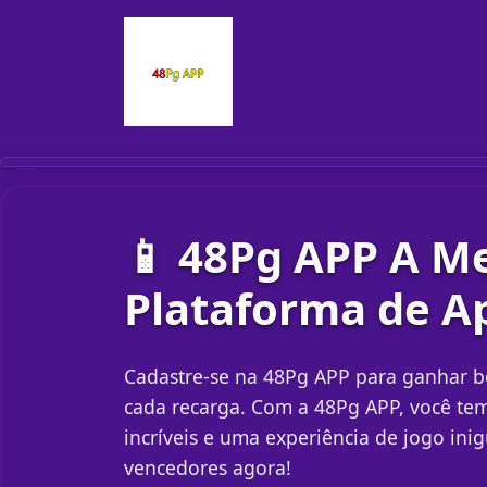
📱 48Pg APP A M
Plataforma de A
Cadastre-se na 48Pg APP para ganhar b
cada recarga. Com a 48Pg APP, você te
incríveis e uma experiência de jogo inig
vencedores agora!