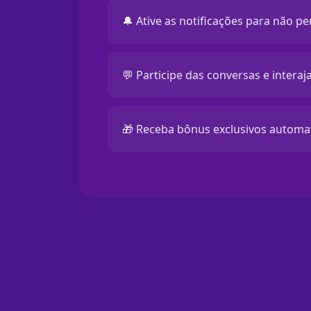
🔔 Ative as notificações para não p
💬 Participe das conversas e interaj
🎁 Receba bônus exclusivos autom