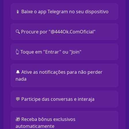
📱 Baixe o app Telegram no seu dispositivo
🔍 Procure por "@444Ok.ComOficial"
👆 Toque em "Entrar" ou "Join"
🔔 Ative as notificações para não perder
nada
💬 Participe das conversas e interaja
🎁 Receba bônus exclusivos
automaticamente