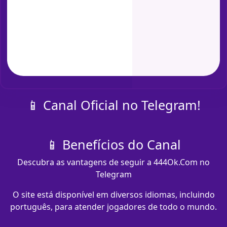
📱 Canal Oficial no Telegram!
📱 Benefícios do Canal
Descubra as vantagens de seguir a 444Ok.Com no
Telegram
O site está disponível em diversos idiomas, incluindo
português, para atender jogadores de todo o mundo.