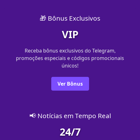
🎁 Bônus Exclusivos
VIP
Receba bônus exclusivos do Telegram,
promoções especiais e códigos promocionais
únicos!
Ver Bônus
📢 Notícias em Tempo Real
24/7