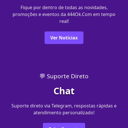
Fique por dentro de todas as novidades,
promoções e eventos da 444Ok.Com em tempo
real!
Ver Notícias
💬 Suporte Direto
Chat
Suporte direto via Telegram, respostas rápidas e
atendimento personalizado!