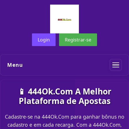
Login
Registrar-se
Menu
📱 444Ok.Com A Melhor
Plataforma de Apostas
Cadastre-se na 444Ok.Com para ganhar bônus no
cadastro e em cada recarga. Com a 444Ok.Com,