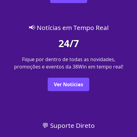
📢 Notícias em Tempo Real
24/7
Fique por dentro de todas as novidades,
promoções e eventos da 38Win em tempo real!
Ver Notícias
💬 Suporte Direto