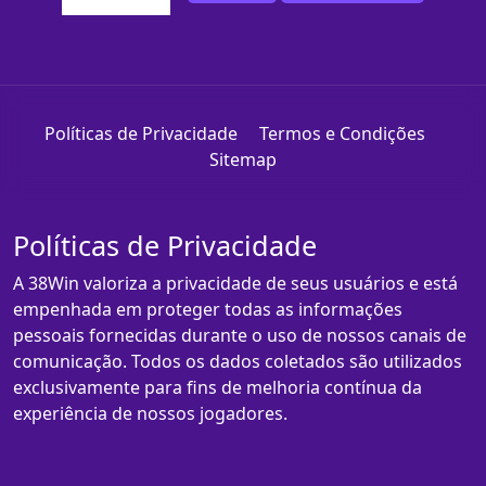
Políticas de Privacidade
Termos e Condições
Sitemap
Políticas de Privacidade
A 38Win valoriza a privacidade de seus usuários e está
empenhada em proteger todas as informações
pessoais fornecidas durante o uso de nossos canais de
comunicação. Todos os dados coletados são utilizados
exclusivamente para fins de melhoria contínua da
experiência de nossos jogadores.