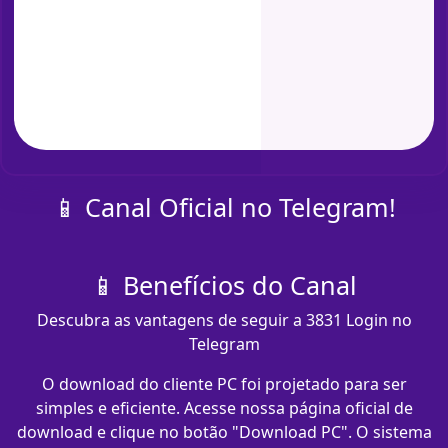
📱 Canal Oficial no Telegram!
📱 Benefícios do Canal
Descubra as vantagens de seguir a 3831 Login no
Telegram
O download do cliente PC foi projetado para ser
simples e eficiente. Acesse nossa página oficial de
download e clique no botão "Download PC". O sistema