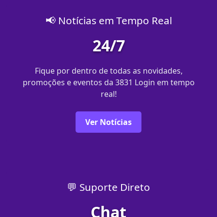
📢 Notícias em Tempo Real
24/7
Fique por dentro de todas as novidades,
promoções e eventos da 3831 Login em tempo
real!
Ver Notícias
💬 Suporte Direto
Chat