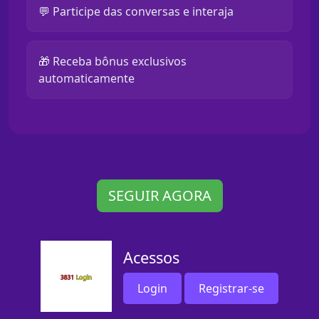
💬 Participe das conversas e interaja
🎁 Receba bônus exclusivos
automaticamente
SEGUIR AGORA
Acessos
Login
Registrar-se