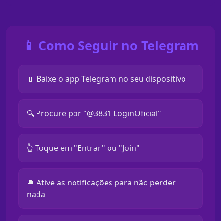
📱 Como Seguir no Telegram
📱 Baixe o app Telegram no seu dispositivo
🔍 Procure por "@3831 LoginOficial"
👆 Toque em "Entrar" ou "Join"
🔔 Ative as notificações para não perder
nada