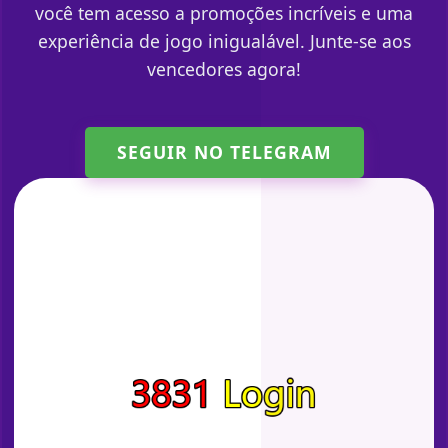
você tem acesso a promoções incríveis e uma
experiência de jogo inigualável. Junte-se aos
vencedores agora!
SEGUIR NO TELEGRAM