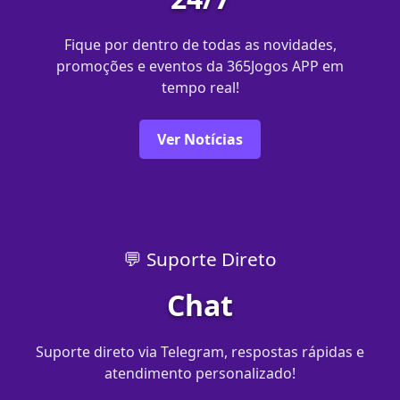
Fique por dentro de todas as novidades,
promoções e eventos da 365Jogos APP em
tempo real!
Ver Notícias
💬 Suporte Direto
Chat
Suporte direto via Telegram, respostas rápidas e
atendimento personalizado!