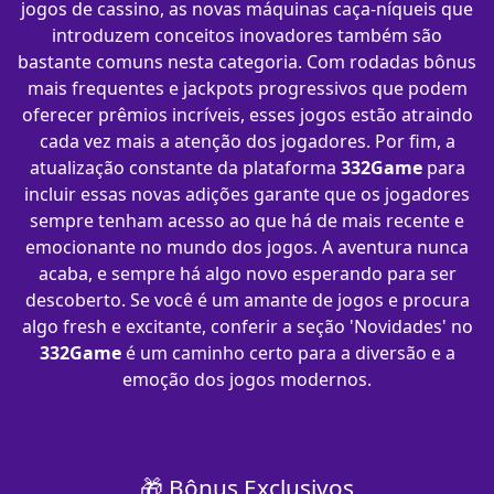
jogos de cassino, as novas máquinas caça-níqueis que
introduzem conceitos inovadores também são
bastante comuns nesta categoria. Com rodadas bônus
mais frequentes e jackpots progressivos que podem
oferecer prêmios incríveis, esses jogos estão atraindo
cada vez mais a atenção dos jogadores. Por fim, a
atualização constante da plataforma
332Game
para
incluir essas novas adições garante que os jogadores
sempre tenham acesso ao que há de mais recente e
emocionante no mundo dos jogos. A aventura nunca
acaba, e sempre há algo novo esperando para ser
descoberto. Se você é um amante de jogos e procura
algo fresh e excitante, conferir a seção 'Novidades' no
332Game
é um caminho certo para a diversão e a
emoção dos jogos modernos.
🎁 Bônus Exclusivos