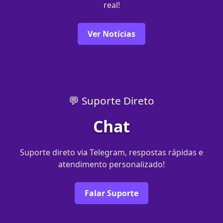
real!
Ver Notícias
💬 Suporte Direto
Chat
Suporte direto via Telegram, respostas rápidas e
atendimento personalizado!
Falar Suporte