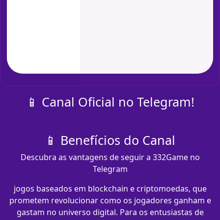
📱 Canal Oficial no Telegram!
📱 Benefícios do Canal
Descubra as vantagens de seguir a 332Game no
Telegram
jogos baseados em blockchain e criptomoedas, que
prometem revolucionar como os jogadores ganham e
gastam no universo digital. Para os entusiastas de