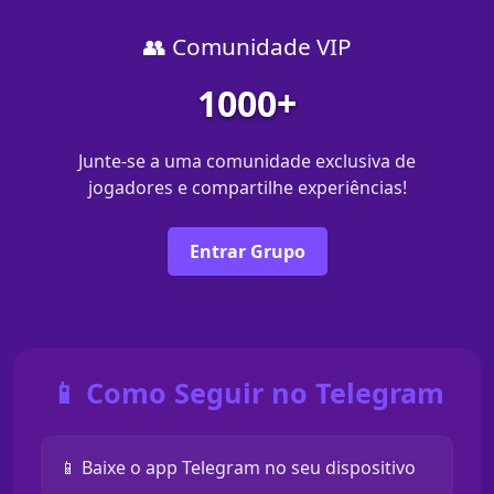
👥 Comunidade VIP
1000+
Junte-se a uma comunidade exclusiva de
jogadores e compartilhe experiências!
Entrar Grupo
📱 Como Seguir no Telegram
📱 Baixe o app Telegram no seu dispositivo