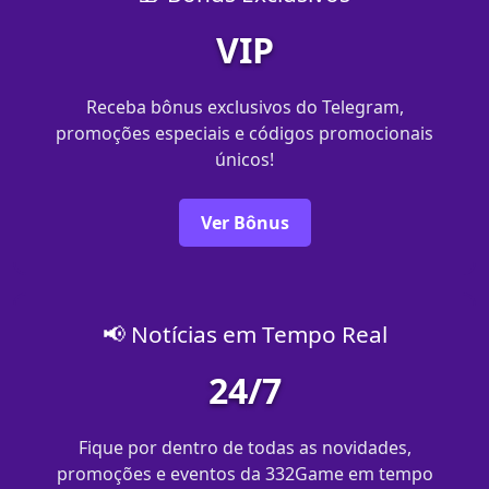
VIP
Receba bônus exclusivos do Telegram,
promoções especiais e códigos promocionais
únicos!
Ver Bônus
📢 Notícias em Tempo Real
24/7
Fique por dentro de todas as novidades,
promoções e eventos da 332Game em tempo