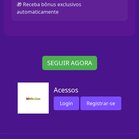
🎁 Receba bônus exclusivos
automaticamente
SEGUIR AGORA
Acessos
Login
Registrar-se