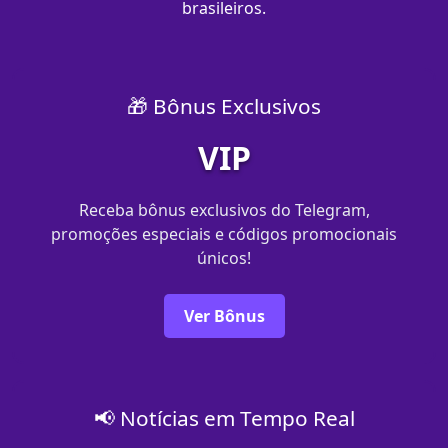
brasileiros.
🎁 Bônus Exclusivos
VIP
Receba bônus exclusivos do Telegram,
promoções especiais e códigos promocionais
únicos!
Ver Bônus
📢 Notícias em Tempo Real