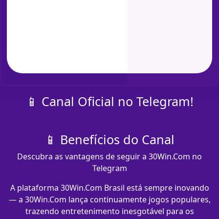
📱 Canal Oficial no Telegram!
📱 Benefícios do Canal
Descubra as vantagens de seguir a 30Win.Com no
Telegram
A plataforma 30Win.Com Brasil está sempre inovando
— a 30Win.Com lança continuamente jogos populares,
trazendo entretenimento inesgotável para os