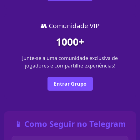
👥 Comunidade VIP
1000+
Junte-se a uma comunidade exclusiva de
jogadores e compartilhe experiências!
Entrar Grupo
📱 Como Seguir no Telegram