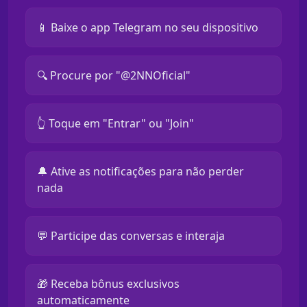
📱 Baixe o app Telegram no seu dispositivo
🔍 Procure por "@2NNOficial"
👆 Toque em "Entrar" ou "Join"
🔔 Ative as notificações para não perder
nada
💬 Participe das conversas e interaja
🎁 Receba bônus exclusivos
automaticamente