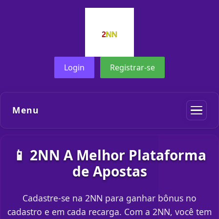
Login
Registrar-se
Menu
📱 2NN A Melhor Plataforma
de Apostas
Cadastre-se na 2NN para ganhar bônus no
cadastro e em cada recarga. Com a 2NN, você tem