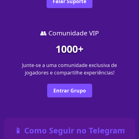
Falar Suporte
👥 Comunidade VIP
1000+
Junte-se a uma comunidade exclusiva de
jogadores e compartilhe experiências!
Entrar Grupo
📱 Como Seguir no Telegram