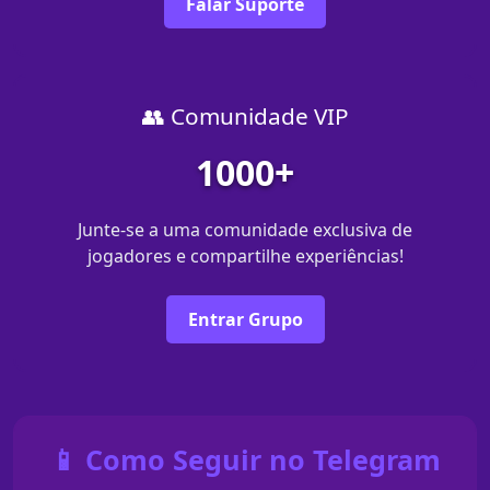
Falar Suporte
👥 Comunidade VIP
1000+
Junte-se a uma comunidade exclusiva de
jogadores e compartilhe experiências!
Entrar Grupo
📱 Como Seguir no Telegram