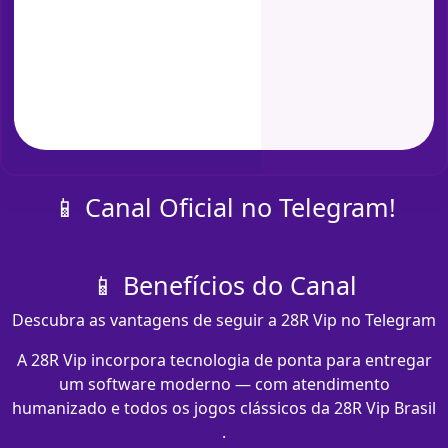
📱 Canal Oficial no Telegram!
📱 Benefícios do Canal
Descubra as vantagens de seguir a 28R Vip no Telegram
A 28R Vip incorpora tecnologia de ponta para entregar
um software moderno — com atendimento
humanizado e todos os jogos clássicos da 28R Vip Brasil
.