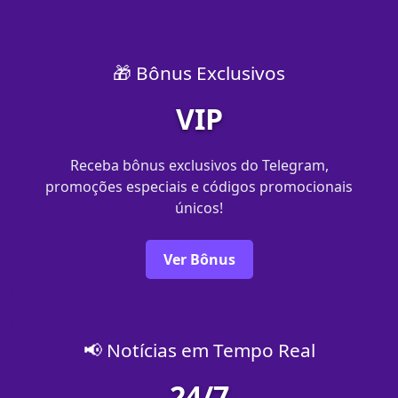
🎁 Bônus Exclusivos
VIP
Receba bônus exclusivos do Telegram,
promoções especiais e códigos promocionais
únicos!
Ver Bônus
📢 Notícias em Tempo Real
24/7