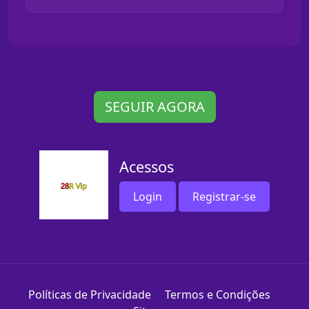
SEGUIR AGORA
Acessos
Login
Registrar-se
Políticas de Privacidade
Termos e Condições