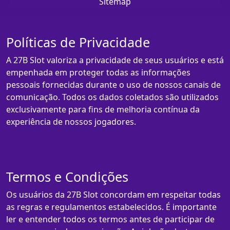
Sitemap
Políticas de Privacidade
A 27B Slot valoriza a privacidade de seus usuários e está
empenhada em proteger todas as informações
pessoais fornecidas durante o uso de nossos canais de
comunicação. Todos os dados coletados são utilizados
exclusivamente para fins de melhoria contínua da
experiência de nossos jogadores.
Termos e Condições
Os usuários da 27B Slot concordam em respeitar todas
as regras e regulamentos estabelecidos. É importante
ler e entender todos os termos antes de participar de