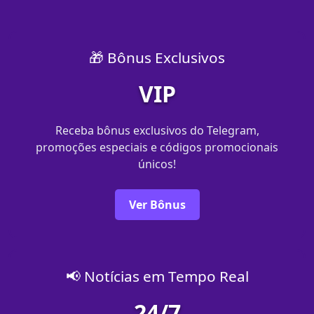
🎁 Bônus Exclusivos
VIP
Receba bônus exclusivos do Telegram,
promoções especiais e códigos promocionais
únicos!
Ver Bônus
📢 Notícias em Tempo Real
24/7