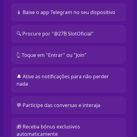
📱 Baixe o app Telegram no seu dispositivo
🔍 Procure por "@27B SlotOficial"
👆 Toque em "Entrar" ou "Join"
🔔 Ative as notificações para não perder
nada
💬 Participe das conversas e interaja
🎁 Receba bônus exclusivos
automaticamente