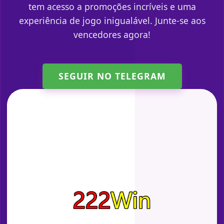
tem acesso a promoções incríveis e uma
experiência de jogo inigualável. Junte-se aos
vencedores agora!
SEGUIR NO TELEGRAM