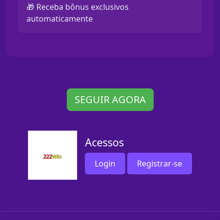
🎁 Receba bônus exclusivos
automaticamente
SEGUIR AGORA
Acessos
Login
Registrar-se