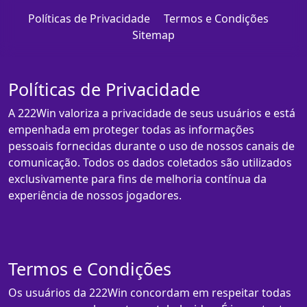
Políticas de Privacidade
Termos e Condições
Sitemap
Políticas de Privacidade
A 222Win valoriza a privacidade de seus usuários e está
empenhada em proteger todas as informações
pessoais fornecidas durante o uso de nossos canais de
comunicação. Todos os dados coletados são utilizados
exclusivamente para fins de melhoria contínua da
experiência de nossos jogadores.
Termos e Condições
Os usuários da 222Win concordam em respeitar todas