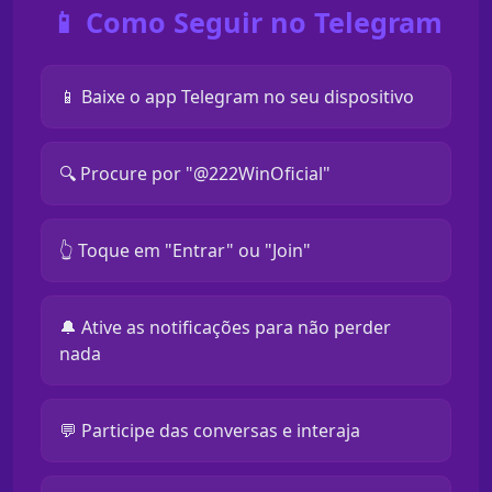
📱 Como Seguir no Telegram
📱 Baixe o app Telegram no seu dispositivo
🔍 Procure por "@222WinOficial"
👆 Toque em "Entrar" ou "Join"
🔔 Ative as notificações para não perder
nada
💬 Participe das conversas e interaja