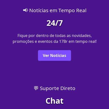
📢 Notícias em Tempo Real
24/7
Fique por dentro de todas as novidades,
promoções e eventos da 17Br em tempo real!
Ver Notícias
💬 Suporte Direto
Chat