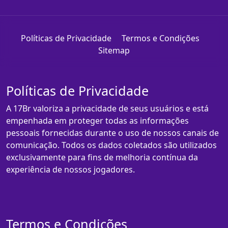
Políticas de Privacidade
Termos e Condições
Sitemap
Políticas de Privacidade
A 17Br valoriza a privacidade de seus usuários e está
empenhada em proteger todas as informações
pessoais fornecidas durante o uso de nossos canais de
comunicação. Todos os dados coletados são utilizados
exclusivamente para fins de melhoria contínua da
experiência de nossos jogadores.
Termos e Condições