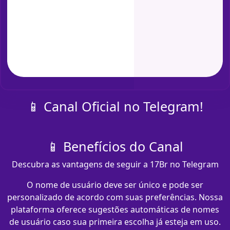
📱 Canal Oficial no Telegram!
📱 Benefícios do Canal
Descubra as vantagens de seguir a 17Br no Telegram
O nome de usuário deve ser único e pode ser
personalizado de acordo com suas preferências. Nossa
plataforma oferece sugestões automáticas de nomes
de usuário caso sua primeira escolha já esteja em uso.