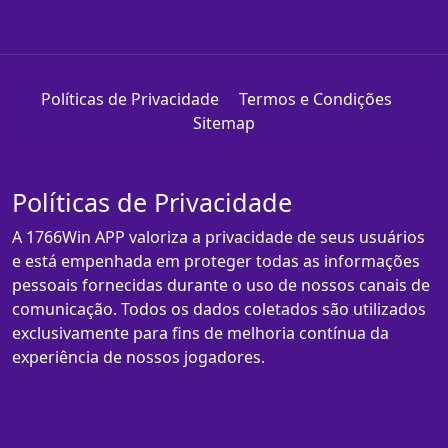
Políticas de Privacidade
Termos e Condições
Sitemap
Políticas de Privacidade
A 1766Win APP valoriza a privacidade de seus usuários
e está empenhada em proteger todas as informações
pessoais fornecidas durante o uso de nossos canais de
comunicação. Todos os dados coletados são utilizados
exclusivamente para fins de melhoria contínua da
experiência de nossos jogadores.