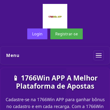
Login
Registrar-se
Menu
📱 1766Win APP A Melhor
Plataforma de Apostas
Cadastre-se na 1766Win APP para ganhar bônus
no cadastro e em cada recarga. Com a 1766Win