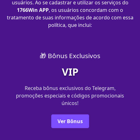
usuários. Ao se cadastrar e utilizar os serviços do
1766Win APP
, os usuários concordam com o
tratamento de suas informações de acordo com essa
política, que inclui:
🎁 Bônus Exclusivos
VIP
Receba bônus exclusivos do Telegram,
promoções especiais e códigos promocionais
únicos!
Ver Bônus