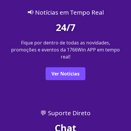
📢 Notícias em Tempo Real
24/7
Fique por dentro de todas as novidades,
promoções e eventos da 1766Win APP em tempo
real!
Ver Notícias
💬 Suporte Direto
Chat