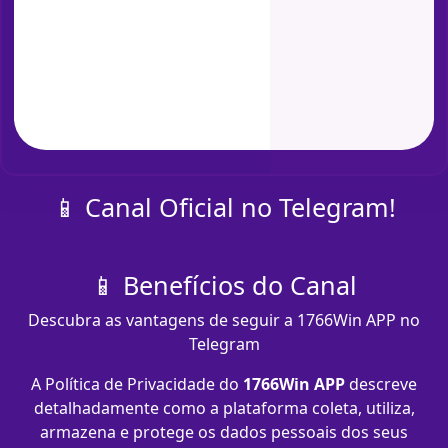
📱 Canal Oficial no Telegram!
📱 Benefícios do Canal
Descubra as vantagens de seguir a 1766Win APP no
Telegram
A Política de Privacidade do
1766Win APP
descreve
detalhadamente como a plataforma coleta, utiliza,
armazena e protege os dados pessoais dos seus