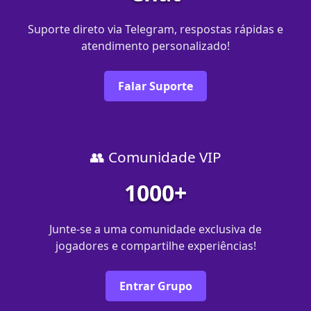
Suporte direto via Telegram, respostas rápidas e
atendimento personalizado!
Falar Suporte
👥 Comunidade VIP
1000+
Junte-se a uma comunidade exclusiva de
jogadores e compartilhe experiências!
Entrar Grupo