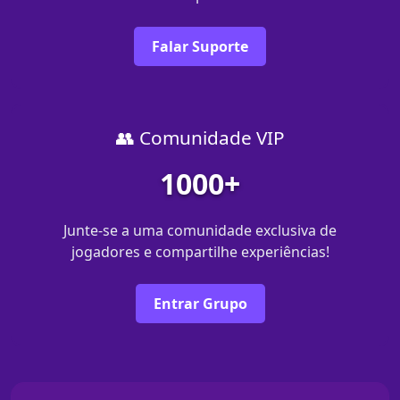
Falar Suporte
👥 Comunidade VIP
1000+
Junte-se a uma comunidade exclusiva de
jogadores e compartilhe experiências!
Entrar Grupo