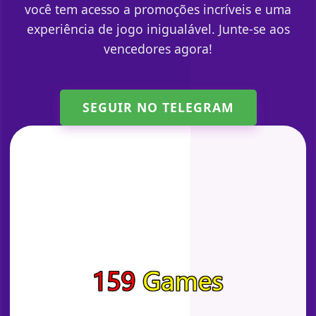
você tem acesso a promoções incríveis e uma
experiência de jogo inigualável. Junte-se aos
vencedores agora!
SEGUIR NO TELEGRAM