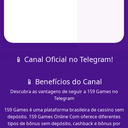
📱 Canal Oficial no Telegram!
📱 Benefícios do Canal
Descubra as vantagens de seguir a 159 Games no
Telegram
159 Games é uma plataforma brasileira de cassino sem
depósito. 159 Games Online Com oferece diferentes
tipos de bônus sem depósito, cashback e bônus por