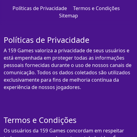
Políticas de Privacidade
Termos e Condições
Sitemap
Políticas de Privacidade
A 159 Games valoriza a privacidade de seus usuários e
está empenhada em proteger todas as informações
pessoais fornecidas durante o uso de nossos canais de
comunicação. Todos os dados coletados são utilizados
exclusivamente para fins de melhoria contínua da
experiência de nossos jogadores.
Termos e Condições
Os usuários da 159 Games concordam em respeitar