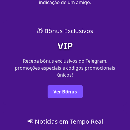
indicação de um amigo.
🎁 Bônus Exclusivos
VIP
Receba bônus exclusivos do Telegram,
promoções especiais e códigos promocionais
únicos!
Ver Bônus
📢 Notícias em Tempo Real