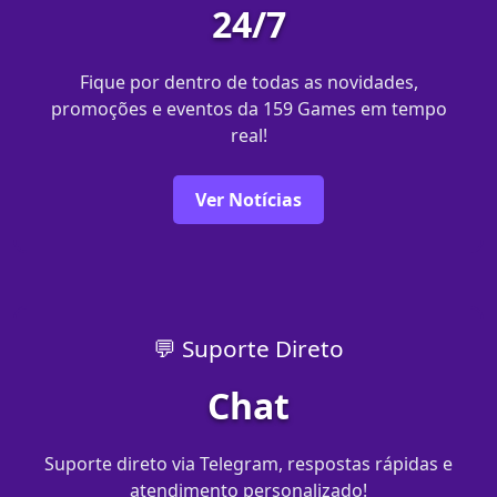
24/7
Fique por dentro de todas as novidades,
promoções e eventos da 159 Games em tempo
real!
Ver Notícias
💬 Suporte Direto
Chat
Suporte direto via Telegram, respostas rápidas e
atendimento personalizado!