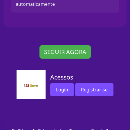
automaticamente
SEGUIR AGORA
Acessos
Login
Registrar-se