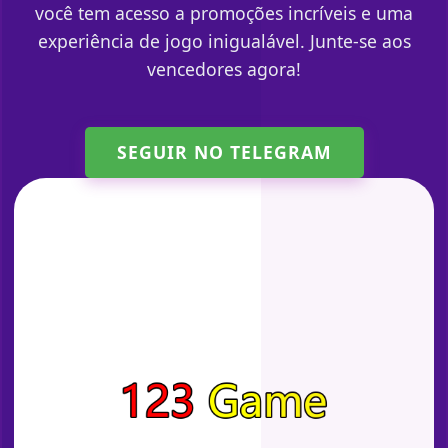
você tem acesso a promoções incríveis e uma
experiência de jogo inigualável. Junte-se aos
vencedores agora!
SEGUIR NO TELEGRAM