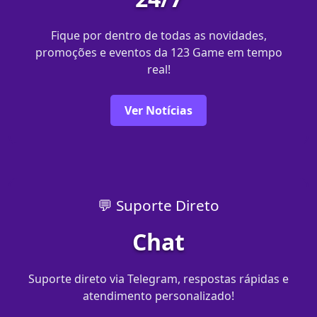
Fique por dentro de todas as novidades,
promoções e eventos da 123 Game em tempo
real!
Ver Notícias
💬 Suporte Direto
Chat
Suporte direto via Telegram, respostas rápidas e
atendimento personalizado!