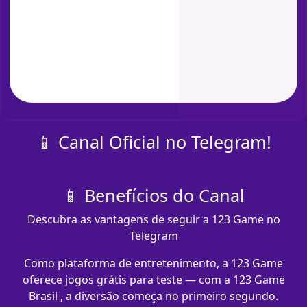
📱 Canal Oficial no Telegram!
📱 Benefícios do Canal
Descubra as vantagens de seguir a 123 Game no
Telegram
Como plataforma de entretenimento, a 123 Game
oferece jogos grátis para teste — com a 123 Game
Brasil , a diversão começa no primeiro segundo.