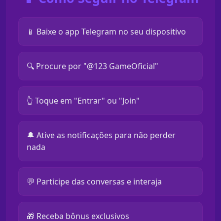
📱 Baixe o app Telegram no seu dispositivo
🔍 Procure por "@123 GameOficial"
👆 Toque em "Entrar" ou "Join"
🔔 Ative as notificações para não perder
nada
💬 Participe das conversas e interaja
🎁 Receba bônus exclusivos